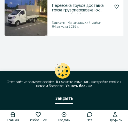
Перевозка грузов доставка
груза грузоперевозка юк
ташиш лабо labo
Ташкент, Чиланзарский район
04 августа 2026 г.
Этот сайт использует cookies. Вы можете изменить настройки cookies
в своeм браузере.
Узнать больше
Закрыть
Позвонить / SMS
Главная
Избранное
Создать
Чат
Профиль